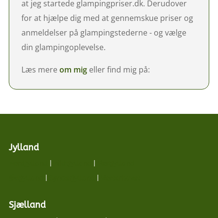
at jeg startede glampingpriser.dk. Derudover
for at hjælpe dig med at gennemskue priser og
anmeldelser på glampingstederne - og vælge
din glampingoplevelse.
Læs mere
om mig
eller find mig på:
Jylland
Nordjylland
|
Midtjylland
|
Vestjylland
Østjylland
|
Sønderjylland
|
Vesterhavet
Sjælland