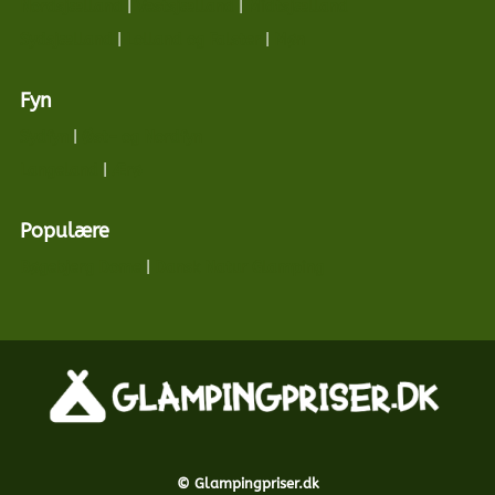
Nordsjælland
|
Vestsjælland
|
Midtsjælland
Sydsjælland
|
Lolland og Falster
|
Møn
Fyn
Sydfyn
|
Øst- og Nordfyn
Langeland
|
Ærø
Populære
Bøgebjerg Dome
|
Dansk Natur Glamping
© Glampingpriser.dk