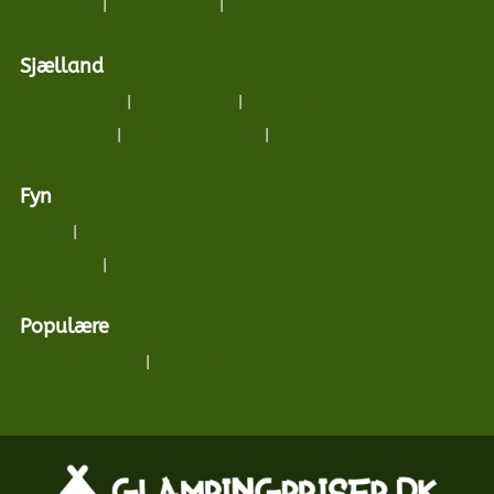
Østjylland
|
Sønderjylland
|
Vesterhavet
Sjælland
Nordsjælland
|
Vestsjælland
|
Midtsjælland
Sydsjælland
|
Lolland og Falster
|
Møn
Fyn
Sydfyn
|
Øst- og Nordfyn
Langeland
|
Ærø
Populære
Bøgebjerg Dome
|
Dansk Natur Glamping