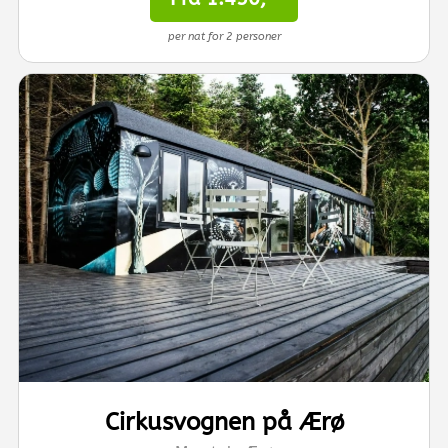
per nat for 2 personer
Cirkusvognen på Ærø