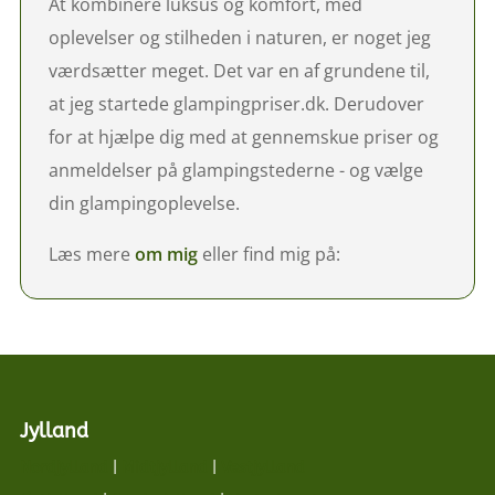
At kombinere luksus og komfort, med
oplevelser og stilheden i naturen, er noget jeg
værdsætter meget. Det var en af grundene til,
at jeg startede glampingpriser.dk. Derudover
for at hjælpe dig med at gennemskue priser og
anmeldelser på glampingstederne - og vælge
din glampingoplevelse.
Læs mere
om mig
eller find mig på:
Jylland
Nordjylland
|
Midtjylland
|
Vestjylland