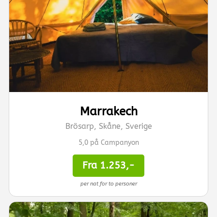
Marrakech
Brösarp, Skåne, Sverige
5,0 på Campanyon
Fra 1.253,-
per nat for to personer