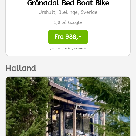
Grönadal Bed Boat Bike
Urshult, Blekinge, Sverige
5,0 på Google
Fra 988,-
per nat for to personer
Halland