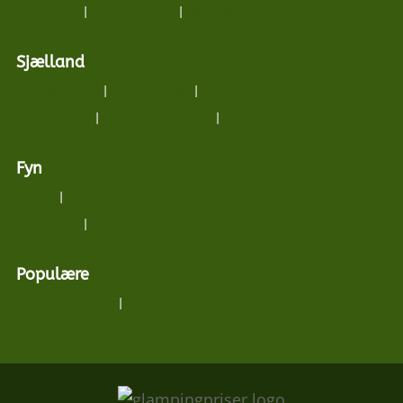
Østjylland
|
Sønderjylland
|
Vesterhavet
Sjælland
Nordsjælland
|
Vestsjælland
|
Midtsjælland
Sydsjælland
|
Lolland og Falster
|
Møn
Fyn
Sydfyn
|
Øst- og Nordfyn
Langeland
|
Ærø
Populære
Bøgebjerg Dome
|
Dansk Natur Glamping