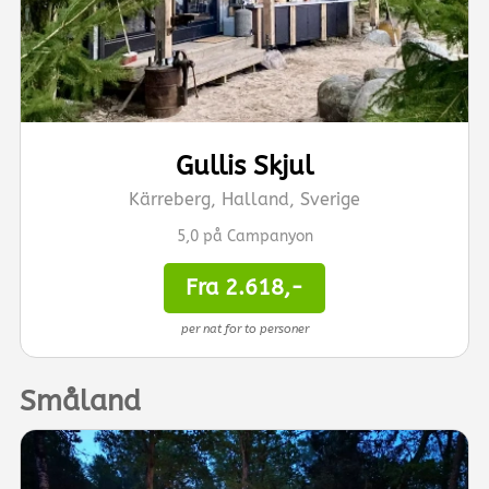
Gullis Skjul
Kärreberg, Halland, Sverige
5,0 på Campanyon
Fra 2.618,-
per nat for to personer
Småland