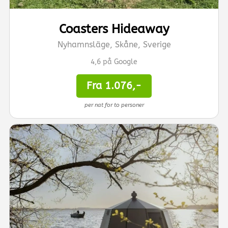
Coasters Hideaway
Nyhamnsläge, Skåne, Sverige
4,6 på Google
Fra 1.076,-
per nat for to personer