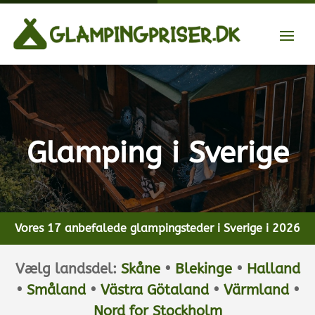
Glamping i Sverige
Vores 17 anbefalede glampingsteder i Sverige i 2026
Vælg landsdel:
Skåne
•
Blekinge
•
Halland
•
Småland
•
Västra Götaland
•
Värmland
•
Nord for Stockholm