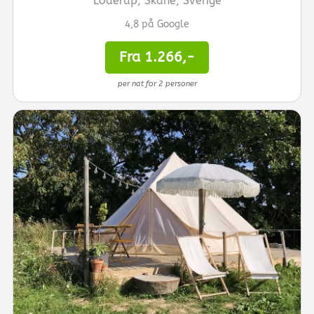
Löderup, Skåne, Sverige
4,8 på Google
Fra 1.266,-
per nat for 2 personer