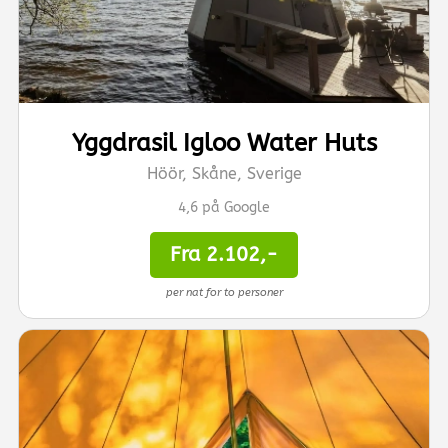
Yggdrasil Igloo Water Huts
Höör, Skåne, Sverige
4,6 på Google
Fra 2.102,-
per nat for to personer