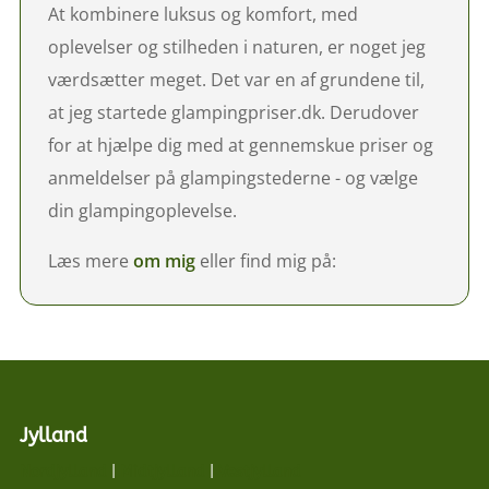
At kombinere luksus og komfort, med
oplevelser og stilheden i naturen, er noget jeg
værdsætter meget. Det var en af grundene til,
at jeg startede glampingpriser.dk. Derudover
for at hjælpe dig med at gennemskue priser og
anmeldelser på glampingstederne - og vælge
din glampingoplevelse.
Læs mere
om mig
eller find mig på:
Jylland
Nordjylland
|
Midtjylland
|
Vestjylland