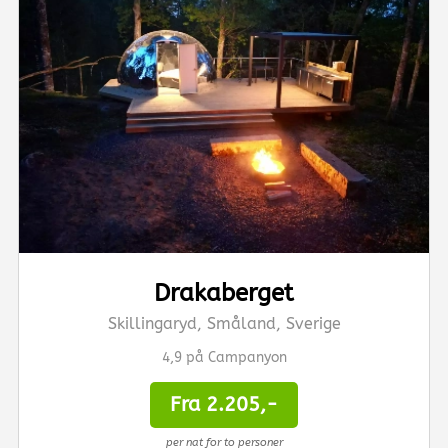
Drakaberget
Skillingaryd, Småland, Sverige
4,9 på Campanyon
Fra 2.205,-
per nat for to personer