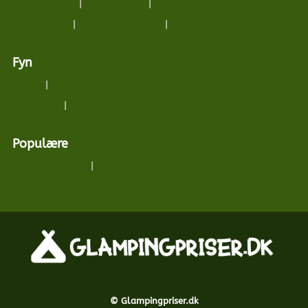
Nordsjælland
|
Vestsjælland
|
Midtsjælland
Sydsjælland
|
Lolland og Falster
|
Møn
Fyn
Sydfyn
|
Øst- og Nordfyn
Langeland
|
Ærø
Populære
Bøgebjerg Dome
|
Dansk Natur Glamping
© Glampingpriser.dk