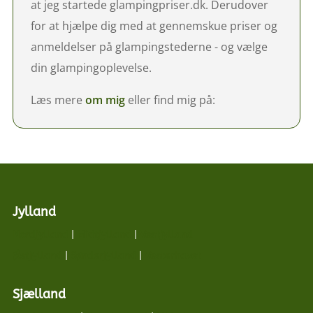
at jeg startede glampingpriser.dk. Derudover
for at hjælpe dig med at gennemskue priser og
anmeldelser på glampingstederne - og vælge
din glampingoplevelse.
Læs mere
om mig
eller find mig på:
Jylland
Nordjylland
|
Midtjylland
|
Vestjylland
Østjylland
|
Sønderjylland
|
Vesterhavet
Sjælland