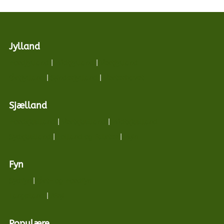
Jylland
Nordjylland
|
Midtjylland
|
Vestjylland
Østjylland
|
Sønderjylland
|
Vesterhavet
Sjælland
Nordsjælland
|
Vestsjælland
|
Midtsjælland
Sydsjælland
|
Lolland og Falster
|
Møn
Fyn
Sydfyn
|
Øst- og Nordfyn
Langeland
|
Ærø
Populære