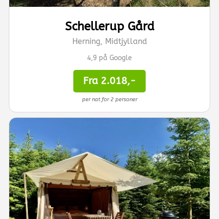
Schellerup Gård
Herning, Midtjylland
4,9 på Google
Fra 2.018,-
per nat for 2 personer